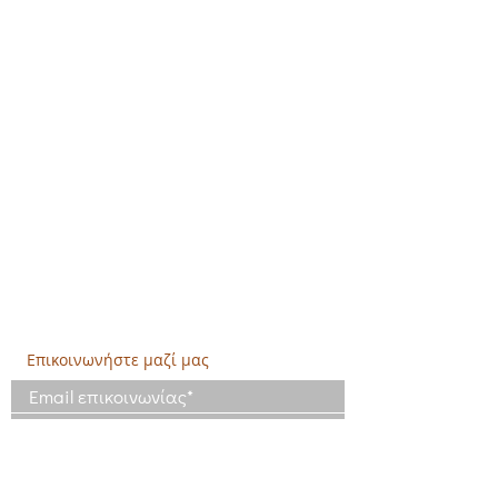
Δημιουργική Σκέψη Ανάπτυξης
Κεντρικά:
​Σόλωνος & Εμπεδοκλέους
19009, Ντράφι Ραφήνας, Αττική
E:
info@crethidev.gr
Tηλ:
210 8047243
- Κιν:
694 4506065
Υποκατάστημα Σαλαμίνας (Κοινωνικό
Παντοπωλείο):
​Αγίας Άννης και Ρέστη,
Εργατικές κατοικίες Ρέστη, Σαλαμίνα
Τηλ: 210 4681478
Επικοινωνήστε μαζί μας
Έχω διαβάσει και συμφωνώ με τους
Όρους Χρήσης