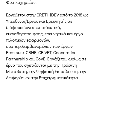
Φυσικοχημείας.
Εργάζεται στην CRETHIDEV από το 2018 ως
Υπεύθυνος Έργου και Ερευνητής σε
διάφορα έργα: εκπαιδευτικά,
ευαισθητοποίησης, ερευνητικά και έργα
πιλοτικών εφαρμογών,
συμπεριλαμβανομένων των έργων
Erasmus+ CBHE, CB VET, Cooperation
Partnership και CoVE. Εργάζεται κυρίως σε
έργα που σχετίζονται με την Πράσινη
Μετάβαση, την Ψηφιακή Εκπαίδευση, την
Αειφορία και την Επιχειρηματικότητα.
Δημιουργική Σκέψη Ανάπτυξης
Κεντρικά:
​Σόλωνος & Εμπεδοκλέους
19009, Ντράφι Ραφήνας, Αττική
E:
info@crethidev.gr
Tηλ:
210 8047243
- Κιν:
694 4506065