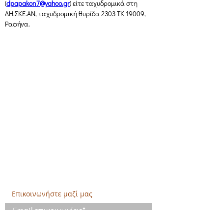
(
dpapakon7@yahoo.gr
) είτε ταχυδρομικά στη 
ΔΗ.ΣΚΕ.ΑΝ, ταχυδρομική θυρίδα 2303 ΤΚ 19009, 
Ραφήνα.
Δημιουργική Σκέψη Ανάπτυξης
Κεντρικά:
​Σόλωνος & Εμπεδοκλέους
19009, Ντράφι Ραφήνας, Αττική
E:
info@crethidev.gr
Tηλ:
210 8047243
- Κιν:
694 4506065
Υποκατάστημα Σαλαμίνας (Κοινωνικό
Παντοπωλείο):
​Αγίας Άννης και Ρέστη,
Εργατικές κατοικίες Ρέστη, Σαλαμίνα
Τηλ: 210 4681478
Επικοινωνήστε μαζί μας