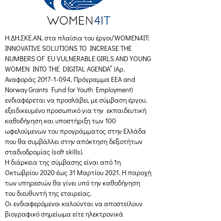
Η ΔΗ.ΣΚΕ.ΑΝ, στα πλαίσια του έργου"WOMEN4IT: 
INNOVATIVE SOLUTIONS TO INCREASE THE 
NUMBERS OF EU VULNERABLE GIRLS AND YOUNG 
WOMEN INTO THE DIGITAL AGENDA” (Αρ. 
Αναφοράς 2017-1-094, Πρόγραμμα ΕΕΑ and 
Norway Grants Fund for Youth Employment) 
ενδιαφέρεται να προσλάβει, με σύμβαση έργου, 
εξειδικευμένο προσωπικό για την  εκπαιδευτική 
καθοδήγηση και υποστήριξη των 100 
ωφελούμενων του προγράμματος στην Ελλάδα 
που θα συμβάλλει στην απόκτηση δεξιοτήτων 
σταδιοδρομίας (soft skills).
H διάρκεια της σύμβασης είναι από 1η 
Οκτωβρίου 2020 έως 31 Μαρτίου 2021. Η παροχή 
των υπηρεσιών θα γίνει υπό την καθοδήγηση 
του διευθυντή της εταιρείας.
Οι ενδιαφερόμενοι καλούνται να αποστείλουν 
βιογραφικό σημείωμα είτε ηλεκτρονικά 