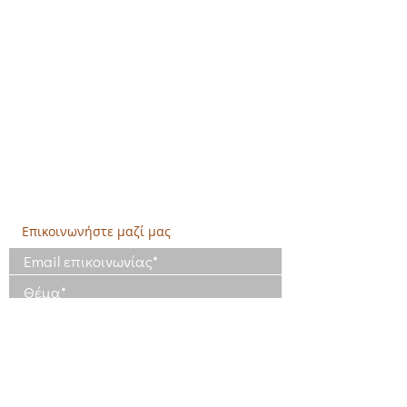
Κεντρικά:
​Σόλωνος & Εμπεδοκλέους
19009, Ντράφι Ραφήνας, Αττική
E:
info@crethidev.gr
Tηλ:
210 8047243
- Κιν:
694 4506065
Υποκατάστημα Σαλαμίνας (Κοινωνικό
Παντοπωλείο):
​Αγίας Άννης και Ρέστη,
Εργατικές κατοικίες Ρέστη, Σαλαμίνα
Τηλ: 210 4681478
Επικοινωνήστε μαζί μας
Έχω διαβάσει και συμφωνώ με τους
Όρους Χρήσης
Έχω διαβάσει την Πολιτική Απορρήτου
και συμφωνώ με την επεξεργασία των
δεδομένων μου
Πολιτική Απορρήτου