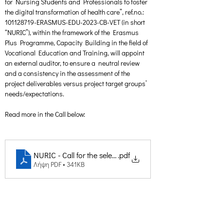
for Nursing Students and Professionals to foster 
the digital transformation of health care”, ref.no.: 
101128719-ERASMUS-EDU-2023-CB-VET (in short 
“NURIC”), within the framework of the Erasmus 
Plus Programme, Capacity Building in the field of 
Vocational Education and Training, will appoint 
an external auditor, to ensure a  neutral review 
and a consistency in the assessment of the  
project deliverables versus project target groups’ 
needs/expectations.
Read more in the Call below:
NURIC - Call for the selection of the External Auditor_ea
.pdf
Λήψη PDF • 341KB
Δημιουργική Σκέψη Ανάπτυξης