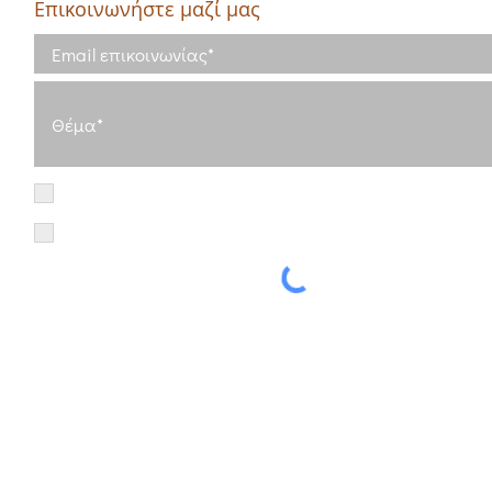
Επικοινωνήστε μαζί μας
5
κό
Έχω διαβάσει και συμφωνώ με τους
Όρους Χρήσης
Έχω διαβάσει την Πολιτική Απορρήτου και συμφωνώ με την επεξερ
δεδομένων μου
Πολιτική Απορρήτου
α