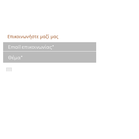
Παντοπωλείο):
​Αγίας Άννης και Ρέστη,
Εργατικές κατοικίες Ρέστη, Σαλαμίνα
Τηλ: 210 4681478
Επικοινωνήστε μαζί μας
Έχω διαβάσει και συμφωνώ με τους
Όρους Χρήσης
Έχω διαβάσει την Πολιτική Απορρήτου
και συμφωνώ με την επεξεργασία των
δεδομένων μου
Πολιτική Απορρήτου