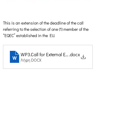
This is an extension of the deadline of the call 
referring to the selection of one (1) member of the 
“EQEC” established in the EU.
WP3.Call for External Evaluator EU CRETHIDEV_FOSTEX_
.docx
Λήψη DOCX
Δημιουργική Σκέψη Ανάπτυξης
Κεντρικά:
​Σόλωνος & Εμπεδοκλέους
19009, Ντράφι Ραφήνας, Αττική
E:
info@crethidev.gr
Tηλ:
210 8047243
- Κιν:
694 4506065
Υποκατάστημα Σαλαμίνας (Κοινωνικό