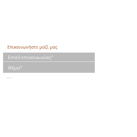
Υποκατάστημα Σαλαμίνας (Κοινωνικό
Παντοπωλείο):
​Αγίας Άννης και Ρέστη,
Εργατικές κατοικίες Ρέστη, Σαλαμίνα
Τηλ: 210 4681478
Επικοινωνήστε μαζί μας
Έχω διαβάσει και συμφωνώ με τους
Όρους Χρήσης
Έχω διαβάσει την Πολιτική Απορρήτου
και συμφωνώ με την επεξεργασία των
δεδομένων μου
Πολιτική Απορρήτου