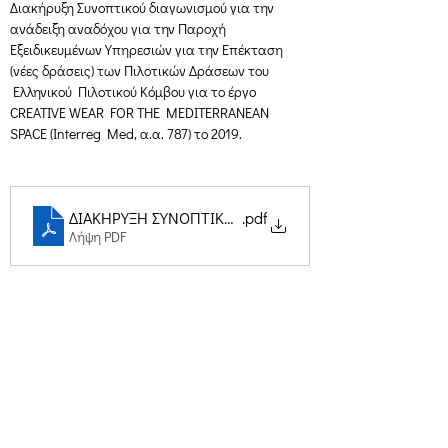
Διακήρυξη Συνοπτικού διαγωνισμού για την 
ανάδειξη αναδόχου για την Παροχή 
Εξειδικευμένων Υπηρεσιών για την Επέκταση 
(νέες δράσεις) των Πιλοτικών Δράσεων του 
 Ελληνικού  Πιλοτικού Κόμβου για το έργο 
CREATIVE WEAR FOR THE MEDITERRANEAN 
SPACE (Interreg Med, α.α. 787) το 2019.
ΔΙΑΚΗΡΥΞΗ ΣΥΝΟΠΤΙΚΗΣ ΔΙΑΔΙΚΑΣΙΑΣ CWEAR 2018121
.pdf
Λήψη PDF
Δημιουργική Σκέψη Ανάπτυξης
Κεντρικά:
​Σόλωνος & Εμπεδοκλέους
19009, Ντράφι Ραφήνας, Αττική
E:
info@crethidev.gr
Tηλ:
210 8047243
- Κιν:
694 4506065