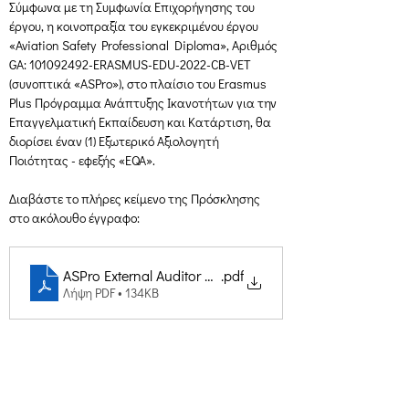
Σύμφωνα με τη Συμφωνία Επιχορήγησης του 
έργου, η κοινοπραξία του εγκεκριμένου έργου 
«Aviation Safety Professional Diploma», Αριθμός 
GA: 101092492-ERASMUS-EDU-2022-CB-VET 
(συνοπτικά «ASPro»), στο πλαίσιο του Erasmus 
Plus Πρόγραμμα Ανάπτυξης Ικανοτήτων για την 
Επαγγελματική Εκπαίδευση και Κατάρτιση, θα 
διορίσει έναν (1) Εξωτερικό Αξιολογητή 
Ποιότητας - εφεξής «EQA».
Διαβάστε το πλήρες κείμενο της Πρόσκλησης 
στο ακόλουθο έγγραφο:
ASPro External Auditor Call
.pdf
Λήψη PDF • 134KB
Δημιουργική Σκέψη Ανάπτυξης
Κεντρικά: