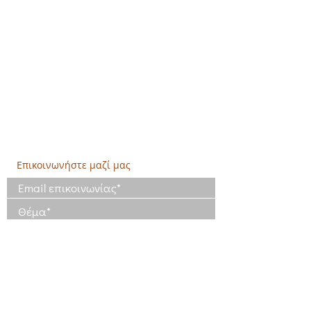
​Σόλωνος & Εμπεδοκλέους
19009, Ντράφι Ραφήνας, Αττική
E:
info@crethidev.gr
Tηλ:
210 8047243
- Κιν:
694 4506065
Υποκατάστημα Σαλαμίνας (Κοινωνικό
Παντοπωλείο):
​Αγίας Άννης και Ρέστη,
Εργατικές κατοικίες Ρέστη, Σαλαμίνα
Τηλ: 210 4681478
Επικοινωνήστε μαζί μας
Έχω διαβάσει και συμφωνώ με τους
Όρους Χρήσης
Έχω διαβάσει την Πολιτική Απορρήτου
και συμφωνώ με την επεξεργασία των
δεδομένων μου
Πολιτική Απορρήτου