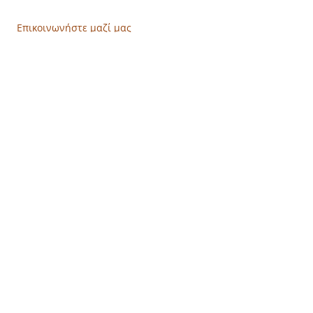
Τηλ: 210 4681478
Επικοινωνήστε μαζί μας
Έχω διαβάσει και συμφωνώ με τους
Όρους Χρήσης
Έχω διαβάσει την Πολιτική Απορρήτου
και συμφωνώ με την επεξεργασία των
δεδομένων μου
Πολιτική Απορρήτου
Πολιτική Απορρήτου