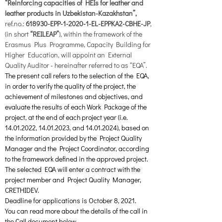
“Reinforcing capacities of HEIs for leather and 
leather products in Uzbekistan-Kazakhstan”, 
ref.no.: 
618930-EPP-1-2020-1-EL-EPPKA2-CBHE-JP
, 
(in short
 “REILEAP”
), within the framework of the 
Erasmus Plus Programme, Capacity Building for 
Higher Education, will appoint an External 
Quality Auditor - hereinafter referred to as “EQA”. 
The present call refers to the selection of the EQA, 
in order to verify the quality of the project, the 
achievement of milestones and objectives, and 
evaluate the results of each Work Package of the 
project, at the end of each project year (i.e. 
14.01.2022, 14.01.2023, and 14.01.2024), based on 
the information provided by the Project Quality 
Manager and the Project Coordinator, according 
to the framework defined in the approved project. 
The selected EQA will enter a contract with the 
project member and Project Quality Manager, 
CRETHIDEV.
Deadline for applications is October 8, 2021.
You can read more about the details of the call in 
the Call document below.