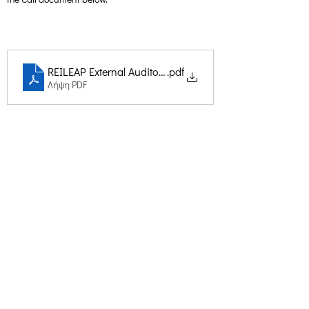
REILEAP External Auditor Call
.pdf
Λήψη PDF
Δημιουργική Σκέψη Ανάπτυξης
Κεντρικά:
​Σόλωνος & Εμπεδοκλέους
19009, Ντράφι Ραφήνας, Αττική
E:
info@crethidev.gr
Tηλ:
210 8047243
- Κιν:
694 4506065
Υποκατάστημα Σαλαμίνας (Κοινωνικό
Παντοπωλείο):
​Αγίας Άννης και Ρέστη,
Εργατικές κατοικίες Ρέστη, Σαλαμίνα