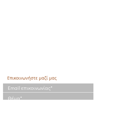
Κεντρικά:
​Σόλωνος & Εμπεδοκλέους
19009, Ντράφι Ραφήνας, Αττική
E:
info@crethidev.gr
Tηλ:
210 8047243
- Κιν:
694 4506065
Υποκατάστημα Σαλαμίνας (Κοινωνικό
Παντοπωλείο):
​Αγίας Άννης και Ρέστη,
Εργατικές κατοικίες Ρέστη, Σαλαμίνα
Τηλ: 210 4681478
Επικοινωνήστε μαζί μας
Έχω διαβάσει και συμφωνώ με τους
Όρους Χρήσης
Έχω διαβάσει την Πολιτική Απορρήτου
και συμφωνώ με την επεξεργασία των
δεδομένων μου
Πολιτική Απορρήτου