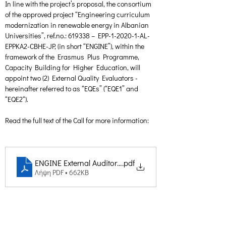
In line with the project’s proposal, the consortium 
of the approved project “Engineering curriculum 
modernization in renewable energy in Albanian 
Universities”, ref.no.: 619338 – EPP-1-2020-1-AL-
EPPKA2-CBHE-JP, (in short “ENGINE”), within the 
framework of the Erasmus Plus Programme, 
Capacity Building for Higher Education, will 
appoint two (2) External Quality Evaluators - 
hereinafter referred to as “EQEs” (“EQE1” and 
“EQE2“).
Read the full text of the Call for more information:
ENGINE External Auditor Call
.pdf
Λήψη PDF • 662KB
Δημιουργική Σκέψη Ανάπτυξης