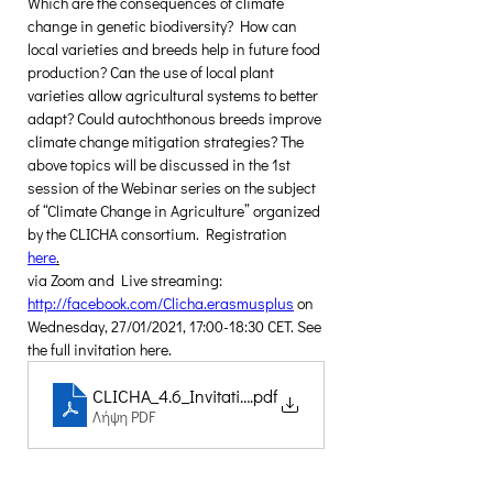
Which are the consequences of climate 
change in genetic biodiversity? How can 
local varieties and breeds help in future food 
production? Can the use of local plant 
varieties allow agricultural systems to better 
adapt? Could autochthonous breeds improve 
climate change mitigation strategies? The 
above topics will be discussed in the 1st 
session of the Webinar series on the subject 
of “Climate Change in Agriculture” organized 
by the CLICHA consortium. Registration 
here
.
via Zoom and Live streaming: 
http://facebook.com/Clicha.erasmusplus
 on 
Wednesday, 27/01/2021, 17:00-18:30 CET. See 
the full invitation here.
CLICHA_4.6_Invitation_Agricultural biodiversity in CC
.pdf
Λήψη PDF