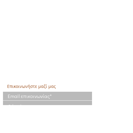
Δημιουργική Σκέψη Ανάπτυξης
Κεντρικά:
​Σόλωνος & Εμπεδοκλέους
19009, Ντράφι Ραφήνας, Αττική
E:
info@crethidev.gr
Tηλ:
210 8047243
- Κιν:
694 4506065
Υποκατάστημα Σαλαμίνας (Κοινωνικό
Παντοπωλείο):
​Αγίας Άννης και Ρέστη,
Εργατικές κατοικίες Ρέστη, Σαλαμίνα
Τηλ: 210 4681478
Επικοινωνήστε μαζί μας
Έχω διαβάσει και συμφωνώ με τους
Όρους Χρήσης
Έχω διαβάσει την Πολιτική Απορρήτου
και συμφωνώ με την επεξεργασία των