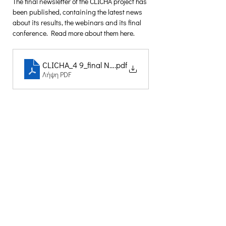
The final newsletter of the CLICHA project has 
been published, containing the latest news 
about its results, the webinars and its final 
conference. Read more about them here.
CLICHA_4 9_final Newsletter_v1_EN
.pdf
Λήψη PDF
Δημιουργική Σκέψη Ανάπτυξης
Κεντρικά:
​Σόλωνος & Εμπεδοκλέους
19009, Ντράφι Ραφήνας, Αττική
E:
info@crethidev.gr
Tηλ:
210 8047243
- Κιν:
694 4506065
Υποκατάστημα Σαλαμίνας (Κοινωνικό
Παντοπωλείο):
​Αγίας Άννης και Ρέστη,