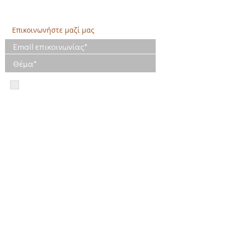
Εργατικές κατοικίες Ρέστη, Σαλαμίνα
Τηλ: 210 4681478
Επικοινωνήστε μαζί μας
Έχω διαβάσει και συμφωνώ με τους
Όρους Χρήσης
Έχω διαβάσει την Πολιτική Απορρήτου
και συμφωνώ με την επεξεργασία των
δεδομένων μου
Πολιτική Απορρήτου
Πολιτική Απορρήτου