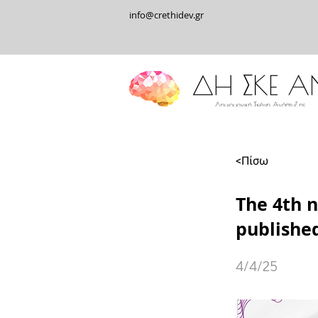
info@crethidev.gr
<Πίσω
The 4th n
publishe
4/4/25