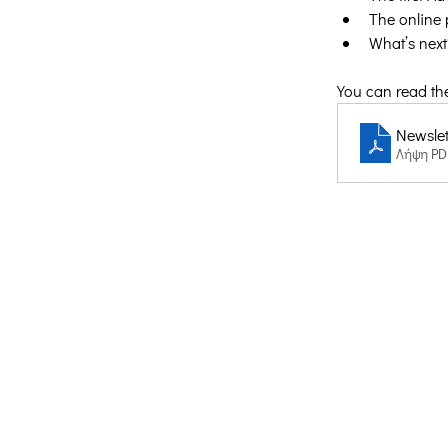
The online 
What’s next
You can read the 
Newslett
Λήψη PD
Δημιουργική Σκέψη Ανάπτυξης
Κεντρικά:
​Σόλωνος & Εμπεδοκλέους
19009, Ντράφι Ραφήνας, Αττική
E:
info@crethidev.gr
Tηλ: 210 8047243 - Κιν: 694 450606
Υποκατάστημα Σαλαμίνας (Κοινωνι
Παντοπωλείο):