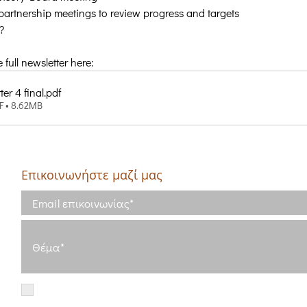
partnership meetings to review progress and targets
?
full newsletter here:
er 4 final
.pdf
F • 8.62MB
Επικοινωνήστε μαζί μας
5
κό
Έχω διαβάσει και συμφωνώ με τους
Όρους Χρήσης