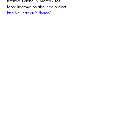
Krakow, Poland in March 2023.
More information about the project: 
http://suleap.eu/el/home/
Δημιουργική Σκέψη Ανάπτυξης
Κεντρικά:
​Σόλωνος & Εμπεδοκλέους
19009, Ντράφι Ραφήνας, Αττική
E:
info@crethidev.gr
Tηλ:
210 8047243
- Κιν:
694 4506065
Υποκατάστημα Σαλαμίνας (Κοινωνικό
Παντοπωλείο):
​Αγίας Άννης και Ρέστη,
Εργατικές κατοικίες Ρέστη, Σαλαμίνα
Τηλ: 210 4681478
Επικοινωνήστε μαζί μας