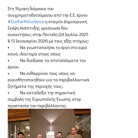
Στη 16μηνη διάρκεια του 
συγχρηματοδοτούμενου από την Ε.Ε. έργου 
#OurEarthOurVoice
 η εταιρία Δημιουργική 
Σκέψη Ανάπτυξης οργάνωσε δύο 
συναντήσεις στην Πεντέλη (24 Ιουλίου 2025 
& 13 Ιανουαρίου 2026) με τους εξής στόχους:
•	Να γνωστοποιήσει το έργο στο ευρύ 
κοινό, ιδιαίτερα στους νέους
•	Να διαδώσει τα αποτελέσματα του 
έργου.
•	Να ενθαρρύνει τους νέους να 
ευαισθητοποιηθούν για τα περιβαλλοντικά 
ζητήματα της περιοχής τους.
•	Να καταδείξει την σημαντική 
συμβολή της Ευρωπαϊκής Ένωσης στην 
προστασία του περιβάλλοντος.