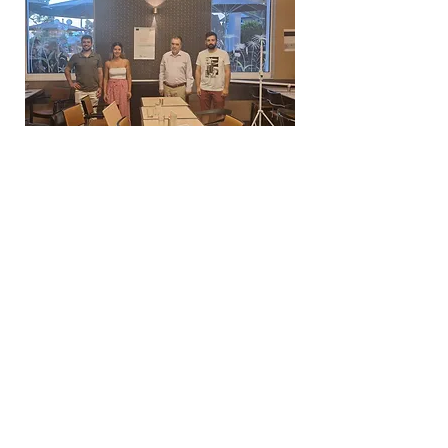
Δημιουργική Σκέψη Ανάπτυξης
Κεντρικά:
​Σόλωνος & Εμπεδοκλέους
19009, Ντράφι Ραφήνας, Αττική
E:
info@crethidev.gr
Tηλ:
210 8047243
- Κιν:
694 4506065
Υποκατάστημα Σαλαμίνας (Κοινωνικό
Παντοπωλείο):
​Αγίας Άννης και Ρέστη,
Εργατικές κατοικίες Ρέστη, Σαλαμίνα
Τηλ: 210 4681478