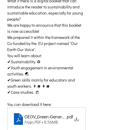
What if there is a digital booklet that can 
introduce the reader to sustainability and 
sustainable education, especially for young 
people? 
We are happy to announce that this booklet 
is now accessible! 
We prepared it within the framework of the 
Co-funded by the EU project named ''Our 
Earth Our Voice''.
You will learn about:
✔Sustainability. ♻️
✔Youth engagement in environmental 
activities. 🌏
✔Green skills mainly for educators and 
youth workers. 👨‍🎓 👩‍🎓
✔Case studies. 📒
You can download it here:
OEOV_Green-Generation_Digital-Booklet
.pdf
Λήψη PDF • 8.56MB