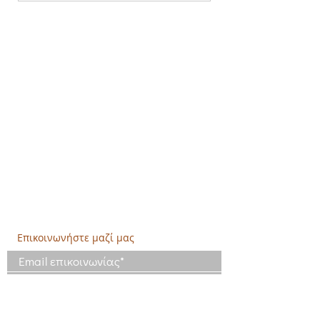
Δημιουργική Σκέψη Ανάπτυξης
Κεντρικά:
​Σόλωνος & Εμπεδοκλέους
19009, Ντράφι Ραφήνας, Αττική
E:
info@crethidev.gr
Tηλ:
210 8047243
- Κιν:
694 4506065
Υποκατάστημα Σαλαμίνας (Κοινωνικό
Παντοπωλείο):
​Αγίας Άννης και Ρέστη,
Εργατικές κατοικίες Ρέστη, Σαλαμίνα
Τηλ: 210 4681478
Επικοινωνήστε μαζί μας
Έχω διαβάσει και συμφωνώ με τους