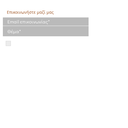
Τηλ: 210 4681478
Επικοινωνήστε μαζί μας
Έχω διαβάσει και συμφωνώ με τους
Όρους Χρήσης
Έχω διαβάσει την Πολιτική Απορρήτου
και συμφωνώ με την επεξεργασία των
δεδομένων μου
Πολιτική Απορρήτου
Πολιτική Απορρήτου