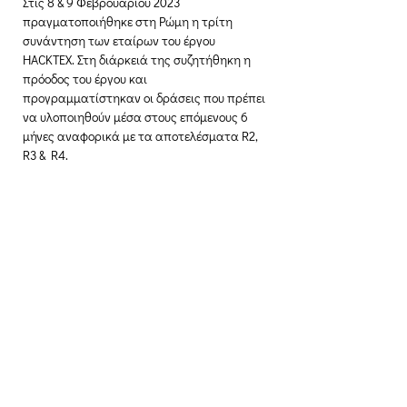
Στις 8 & 9 Φεβρουαρίου 2023 
πραγματοποιήθηκε στη Ρώμη η τρίτη 
συνάντηση των εταίρων του έργου 
HACKTEX. Στη διάρκειά της συζητήθηκη η 
πρόοδος του έργου και 
προγραμματίστηκαν οι δράσεις που πρέπει 
να υλοποιηθούν μέσα στους επόμενους 6 
μήνες αναφορικά με τα αποτελέσματα R2, 
R3 & R4.
Δημιουργική Σκέψη Ανάπτυξης
Κεντρικά:
​Σόλωνος & Εμπεδοκλέους
19009, Ντράφι Ραφήνας, Αττική
E:
info@crethidev.gr
Tηλ:
210 8047243
- Κιν:
694 4506065
Υποκατάστημα Σαλαμίνας (Κοινωνικό
Παντοπωλείο):
​Αγίας Άννης και Ρέστη,
Εργατικές κατοικίες Ρέστη, Σαλαμίνα