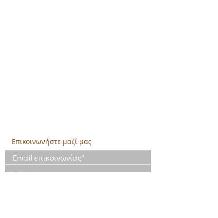
Δημιουργική Σκέψη Ανάπτυξης
Κεντρικά:
​Σόλωνος & Εμπεδοκλέους
19009, Ντράφι Ραφήνας, Αττική
E:
info@crethidev.gr
Tηλ:
210 8047243
- Κιν:
694 4506065
Υποκατάστημα Σαλαμίνας (Κοινωνικό
Παντοπωλείο):
​Αγίας Άννης και Ρέστη,
Εργατικές κατοικίες Ρέστη, Σαλαμίνα
Τηλ: 210 4681478
Επικοινωνήστε μαζί μας
Έχω διαβάσει και συμφωνώ με τους
Όρους Χρήσης
Έχω διαβάσει την Πολιτική Απορρήτου
και συμφωνώ με την επεξεργασία των