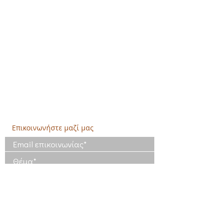
Κεντρικά:
​Σόλωνος & Εμπεδοκλέους
19009, Ντράφι Ραφήνας, Αττική
E:
info@crethidev.gr
Tηλ:
210 8047243
- Κιν:
694 4506065
Υποκατάστημα Σαλαμίνας (Κοινωνικό
Παντοπωλείο):
​Αγίας Άννης και Ρέστη,
Εργατικές κατοικίες Ρέστη, Σαλαμίνα
Τηλ: 210 4681478
Επικοινωνήστε μαζί μας
Έχω διαβάσει και συμφωνώ με τους
Όρους Χρήσης
Έχω διαβάσει την Πολιτική Απορρήτου
και συμφωνώ με την επεξεργασία των
δεδομένων μου
Πολιτική Απορρήτου