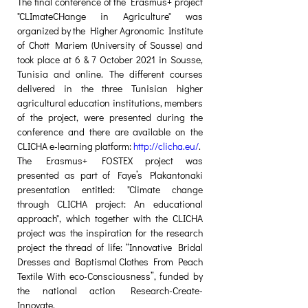
The final conference of the Erasmus+ project 
"CLImateCHange in Agriculture" was 
organized by the Higher Agronomic Institute 
of Chott Mariem (University of Sousse) and 
took place at 6 & 7 October 2021 in Sousse, 
Tunisia and online. The different courses 
delivered in the three Tunisian higher 
agricultural education institutions, members 
of the project, were presented during the 
conference and there are available on the 
CLICHA e-learning platform: 
http://clicha.eu/
.
The Erasmus+ FOSTEX project was 
presented as part of Faye’s Plakantonaki 
presentation entitled: "Climate change 
through CLICHA project: An educational 
approach", which together with the CLICHA 
project was the inspiration for the research 
project the thread of life: “Innovative Bridal 
Dresses and Baptismal Clothes From Peach 
Textile With eco-Consciousness”, funded by 
the national action Research-Create-
Innovate.