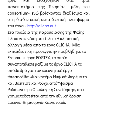
έργο και διδάχθηκαν στα τρία 
πανεπιστήμια της Τυνησίας -μέλη του 
consortium- ενώ βρίσκονται διαθέσιμα και 
στη διαδικτυακή εκπαιδευτική πλατφόρμα 
του έργου: 
http://clicha.eu/
.
Στα πλαίσια της παρουσίασης της Φαίης 
Πλακαντωνάκη με τίτλο: «Η κλιματική 
αλλαγή μέσα από το έργο CLICHA: Mία 
εκπαιδευτική προσέγγιση» προβλήθηκε το 
Erasmus+ έργο FOSTEX, το οποίο 
συναποτέλεσε μαζί με το έργο CLICHA το 
υπόβαθρό για τον ερευνητικό έργο 
threadoflife: «Καινοτόμα Νυφικά Φορέματα 
και Βαπτιστικά Ρούχα από Ύφασμα 
Ροδάκινου με Οικολογική Συνείδηση», που 
χρηματοδοτείται από την εθνική δράση 
Ερευνώ-Δημιουργώ-Καινοτομώ.
Δημιουργική Σκέψη Ανάπτυξης
Κεντρικά: